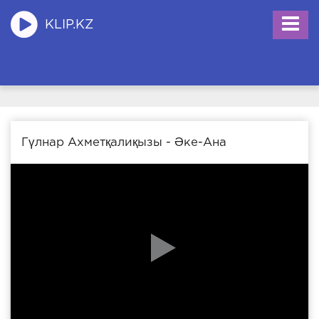
KLIP.KZ
Гүлнар Ахметқалиқызы - Әке-Ана