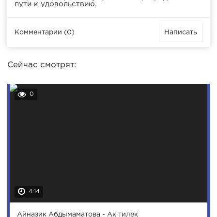
пути к удовольствию.
Комментарии (0)
Написать
Сейчас смотрят:
0
4:14
Айназик Абдымаматова - Ак тилек