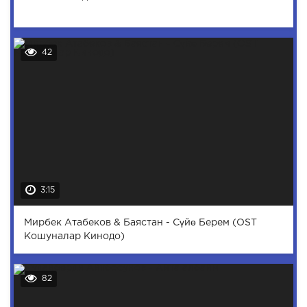
42
3:15
Мирбек Атабеков & Баястан - Сүйө Берем (OST
Кошуналар Кинодо)
82