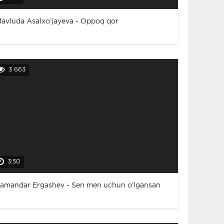
avluda Asalxo’jayeva - Oppoq qor
3 663
3:50
amandar Ergashev - Sen men uchun o'lgansan