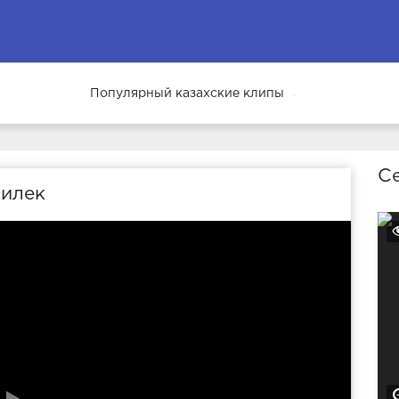
Популярный казахские клипы
69
Се
тилек