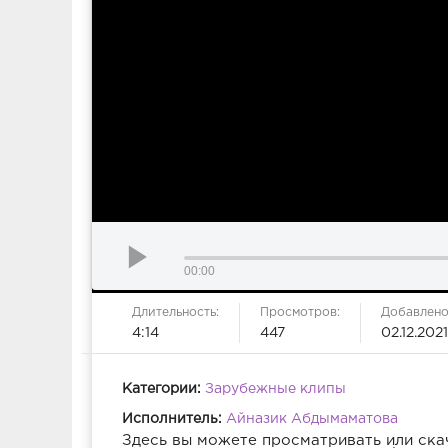
00:00
Длительность:
Просмотров:
Добавлено
4:14
447
02.12.2021
Категории:
Зарубежные клипы
Исполнитель:
Айназик Абдымаматова
Здесь вы можете просматривать или ска