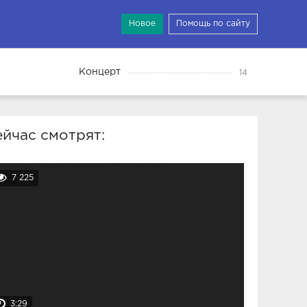
Новое
Помощь по сайту
Концерт
14
йчас смотрят:
7 225
3:29