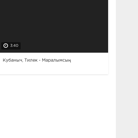
3:40
Кубаныч, Тилек - Маралымсың