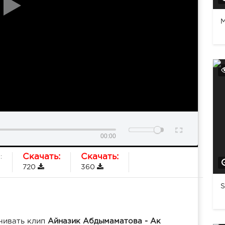
M
00:00
Скачать:
Скачать:
:
720
360
S
чивать клип
Айназик Абдымаматова - Ак