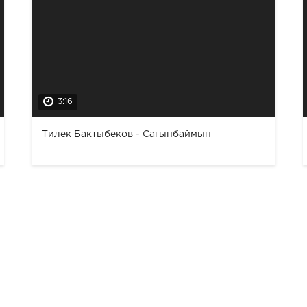
3:16
Тилек Бактыбеков - Сагынбаймын