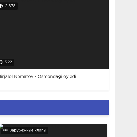
2 878
3:22
irjalol Nematov - Osmondagi oy edi
Зарубежные клипы