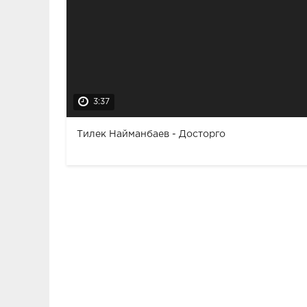
3:37
Тилек Найманбаев - Досторго