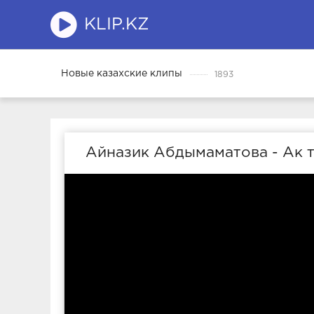
KLIP.KZ
Новые казахские клипы
1893
Айназик Абдымаматова - Ак 