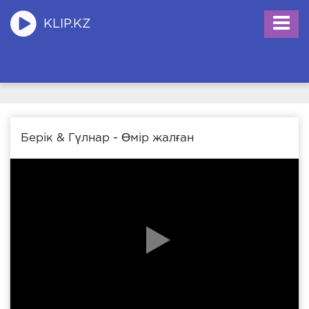
KLIP.KZ
Берік & Гүлнар - Өмір жалған