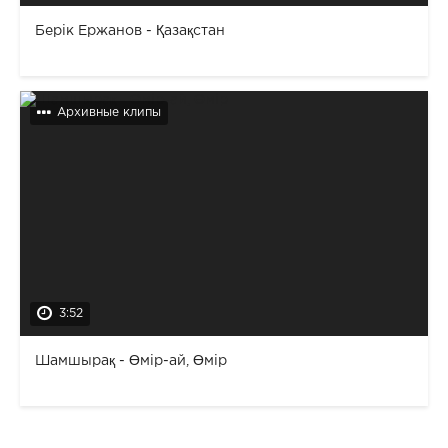
Берік Ержанов - Қазақстан
Архивные клипы
3:52
Шамшырақ - Өмір-ай, Өмір