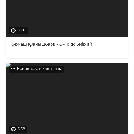
3:40
Құрмаш Қуанышбаев - Өмір де өмір ай
Новые казахские клипы
3:38