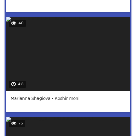
40
4:8
Marianna Shagieva - Keshir meni
76