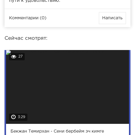
пути к удовольствию.
Комментарии (0)
Написать
Сейчас смотрят:
27
3:29
Бекжан Темирхан - Сени бербейм эч кимге