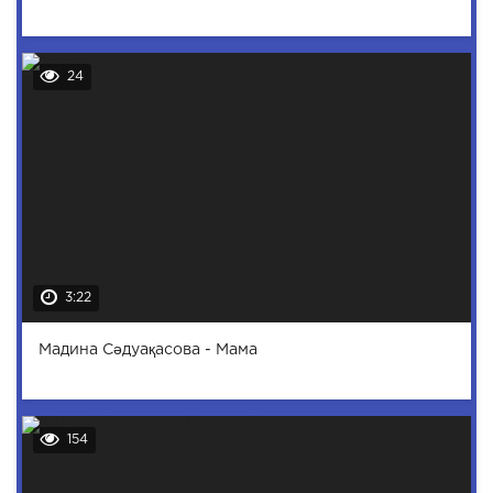
24
3:22
Мадина Сәдуақасова - Мама
154