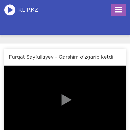
KLIP.KZ
Furqat Sayfullayev - Qarshim o’zgarib ketdi