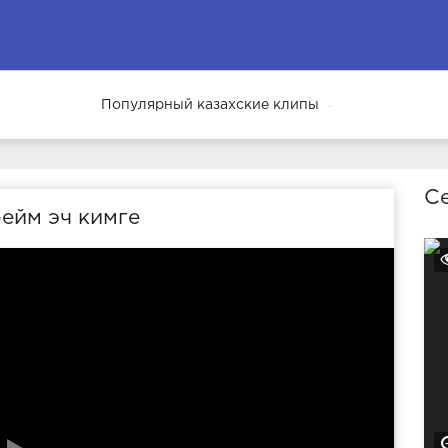
Популярный казахские клипы
69
Се
ейм эч кимге