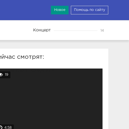
Новое
Помощь по сайту
Концерт
14
йчас смотрят:
19
4:58