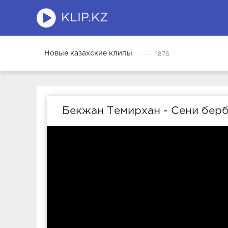
KLIP.KZ
Новые казахские клипы
1876
Бекжан Темирхан - Сени берб