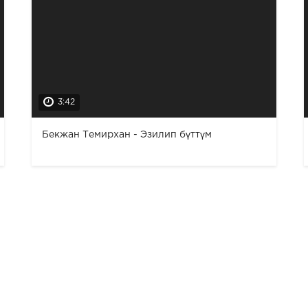
3:42
Бекжан Темирхан - Эзилип бүттүм