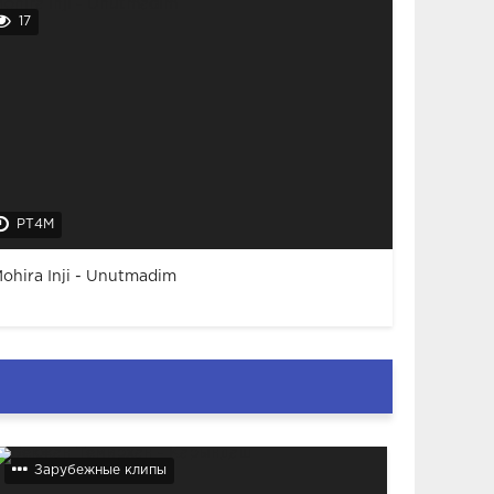
17
PT4M
ohira Inji - Unutmadim
Зарубежные клипы