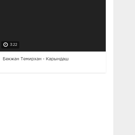
3:22
Бекжан Темирхан - Карындаш