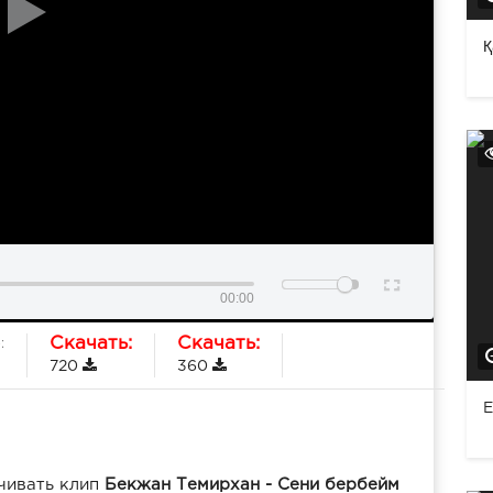
Қ
00:00
Скачать:
Скачать:
:
720
360
E
чивать клип
Бекжан Темирхан - Сени бербейм