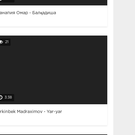
анапия Омар - Балқадиша
21
3:38
rkinbek Madraximov - Yar-yar