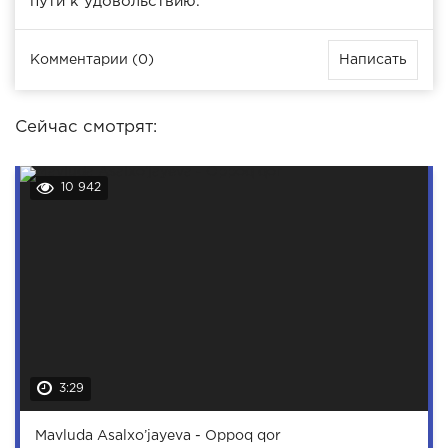
пути к удовольствию.
Комментарии (0)
Написать
Сейчас смотрят:
10 942
3:29
Mavluda Asalxo’jayeva - Oppoq qor