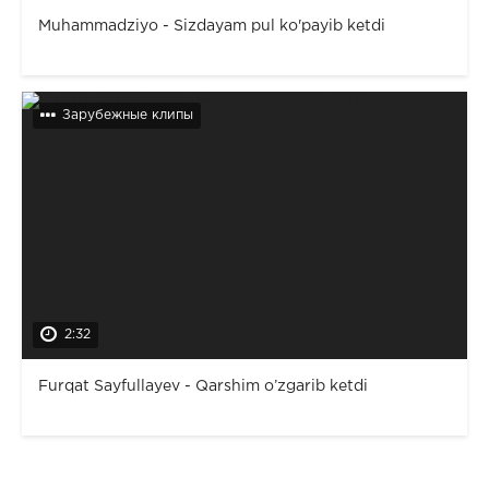
Muhammadziyo - Sizdayam pul ko'payib ketdi
Зарубежные клипы
2:32
Furqat Sayfullayev - Qarshim o’zgarib ketdi