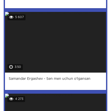
5 607
3:50
Samandar Ergashev - Sen men uchun o'lgansan
4 273