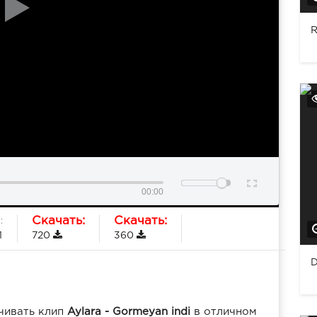
R
00:00
Скачать:
Скачать:
:
1
720
360
D
чивать клип
Aylara - Gormeyan indi
в отличном