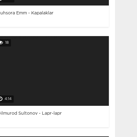
uhsora Emm - Kapalaklar
18
4:14
ilmurod Sultonov - Lapr-lapr