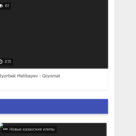
61
3:15
lyorbek Melibayev - Qiyomat
Новые казахские клипы