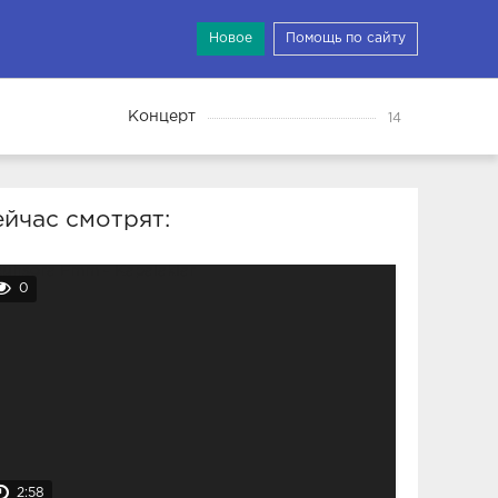
Новое
Помощь по сайту
Концерт
14
йчас смотрят:
0
2:58