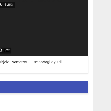
4 260
3:22
irjalol Nematov - Osmondagi oy edi