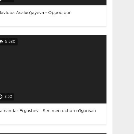
avluda Asalxo’jayeva - Oppoq qor
5 580
3:50
amandar Ergashev - Sen men uchun o'lgansan