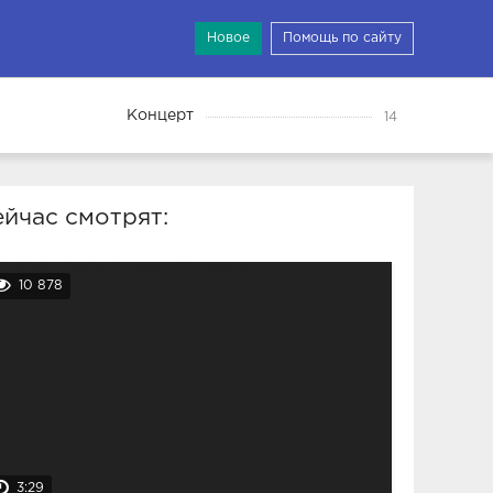
Новое
Помощь по сайту
Концерт
14
йчас смотрят:
10 878
3:29