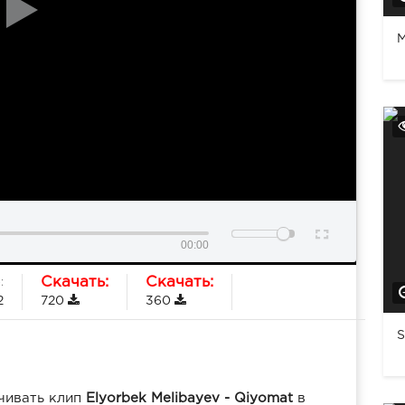
M
00:00
Скачать:
Скачать:
:
2
720
360
S
чивать клип
Elyorbek Melibayev - Qiyomat
в