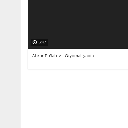
3:47
Ahror Po'latov - Qiyomat yaqin