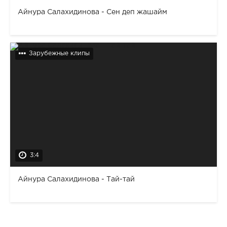
Айнура Салахидинова - Сен деп жашайм
Зарубежные клипы
3:4
Айнура Салахидинова - Тай-тай