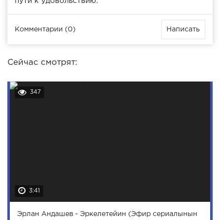
пути к удовольствию.
Комментарии (0)
Написать
Сейчас смотрят:
347
3:41
Эрлан Андашев - Эркелетейин (Эфир сериалынын