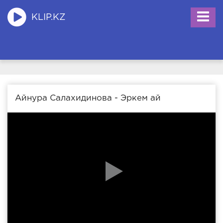
KLIP.KZ
Айнура Салахидинова - Эркем ай