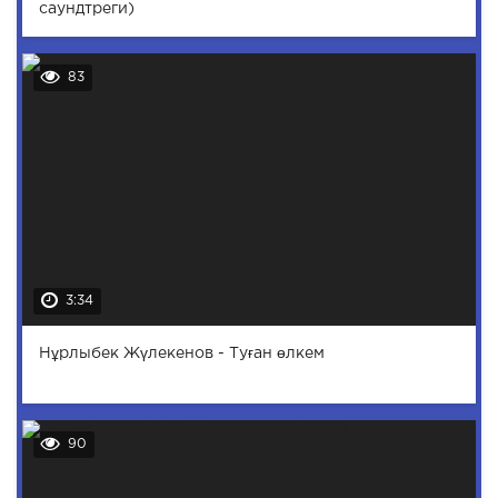
саундтреги)
83
3:34
Нұрлыбек Жүлекенов - Туған өлкем
90