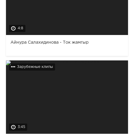
4:8
Айнура Салахидинова - Ток жамгыр
Зарубежные клипы
3:45