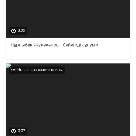
3:25
Нұрлыбек Жулекенов - Сүйкімді сұлуым
Новые казахские клипы
3:37