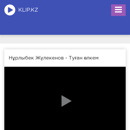
KLIP.KZ
Нұрлыбек Жүлекенов - Туған өлкем