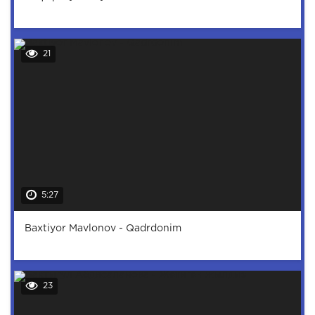
21
5:27
Baxtiyor Mavlonov - Qadrdonim
23