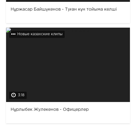
Нұржасар Байшүкенов - Туған күн тойыма келші
Новые казахские клипы
3:18
Нұрлыбек Жулекенов - Офицерлер