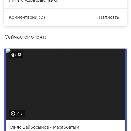
пути к удовольствию.
Комментарии (0)
Написать
Сейчас смотрят:
13
4:3
Ілияс Байбосынов - Махаббатым