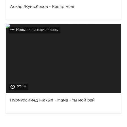
Аскар Жунісбеков - Кешір мені
Новые казахские клипы
PT4M
Нурмухаммед Жакып - Мама - ты мой рай