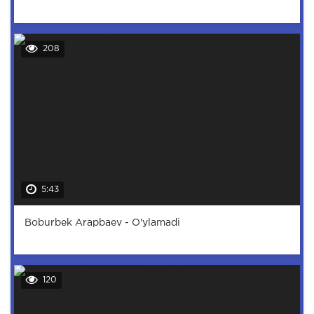
208
5:43
Boburbek Arapbaev - O'ylamadi
120