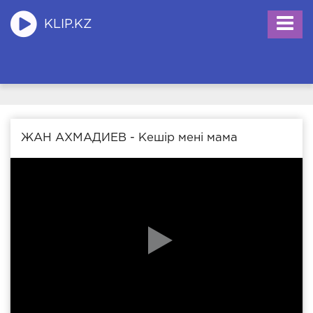
KLIP.KZ
ЖАН АХМАДИЕВ - Кешір мені мама