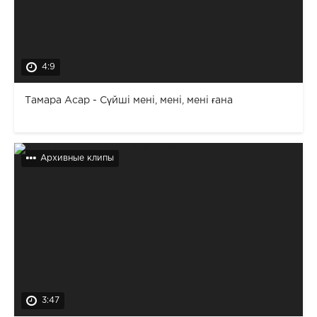
4:9
Тамара Асар - Сүйші мені, мені, мені ғана
Архивные клипы
3:47