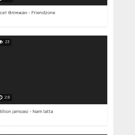
сет Әлімжан - Friendzone
23
2:8
illion jamoasi - Nam latta