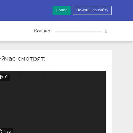
Новое
Помощь по сайту
Концерт
5
йчас смотрят:
0
1:35