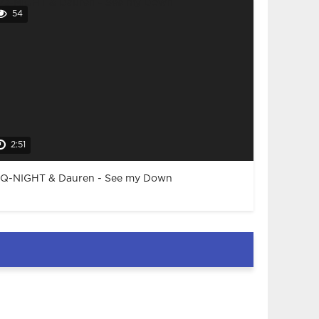
54
2:51
Q-NIGHT & Dauren - See my Down