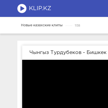
KLIP.KZ
Новые казахские клипы
1138
Чынгыз Турдубеков - Бишкек