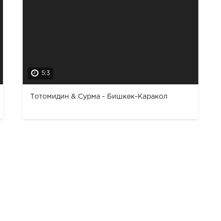
5:3
Тотомидин & Сурма - Бишкек-Каракол