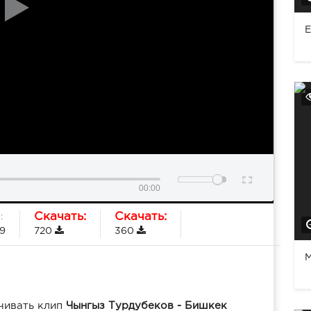
Е
00:00
Скачать:
Скачать:
:
19
720
360
M
чивать клип
Чынгыз Турдубеков - Бишкек