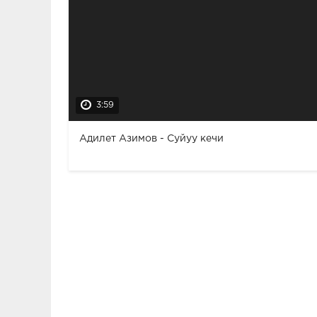
3:59
Адилет Азимов - Суйуу кечи