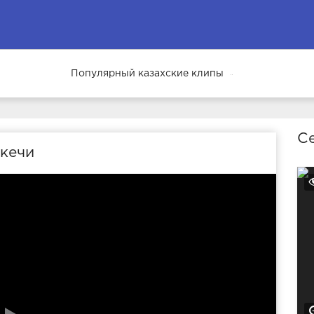
Популярный казахские клипы
63
Се
 кечи