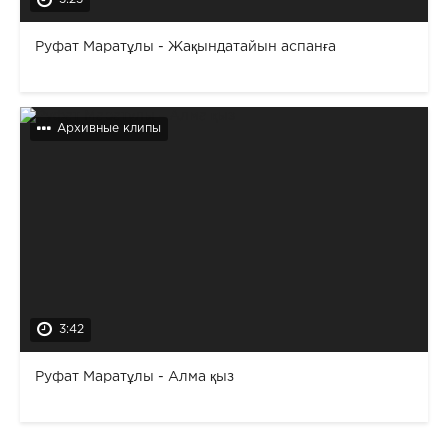
Руфат Маратұлы - Жақындатайын аспанға
Архивные клипы
3:42
Руфат Маратұлы - Алма қыз