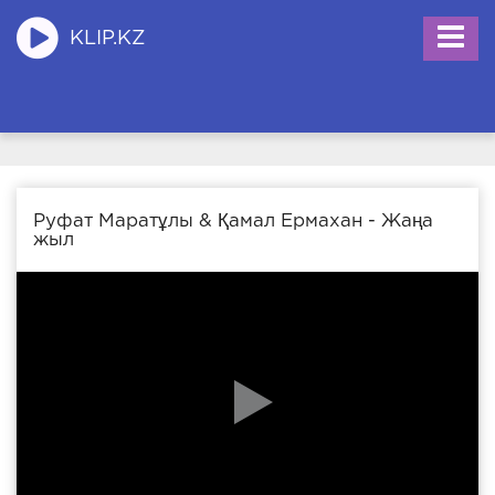
KLIP.KZ
Руфат Маратұлы & Қамал Ермахан - Жаңа
жыл