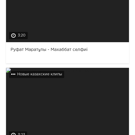
3:20
Руфат Маратұлы - Махаббат селфиі
Новые казахские клипы
3:23