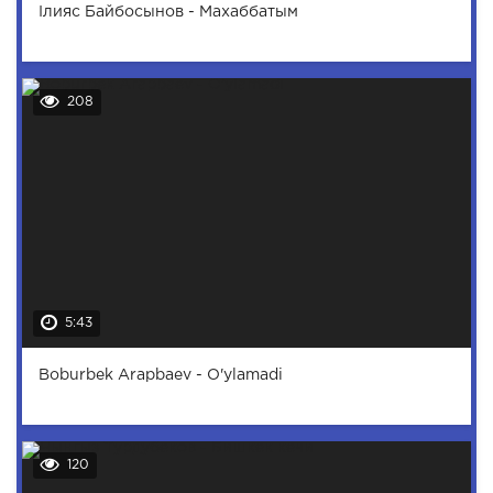
Ілияс Байбосынов - Махаббатым
208
5:43
Boburbek Arapbaev - O'ylamadi
120