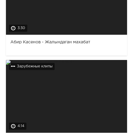
3:30
Абир Касенов - Жалындаган махабат
Зарубежные клипы
4:14