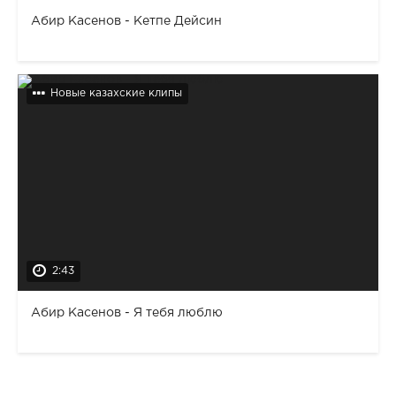
Абир Касенов - Кетпе Дейсин
Новые казахские клипы
2:43
Абир Касенов - Я тебя люблю