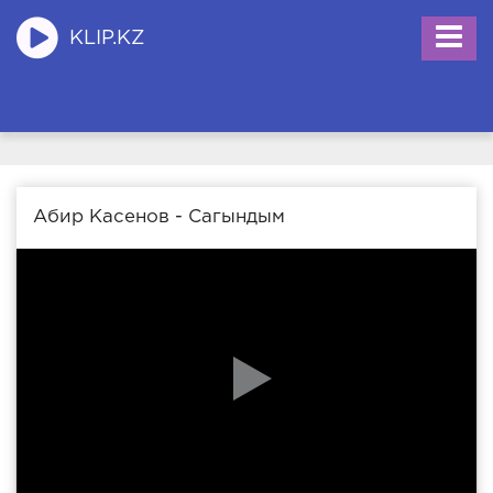
KLIP.KZ
Абир Касенов - Сагындым