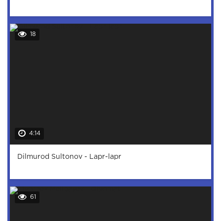
18
4:14
Dilmurod Sultonov - Lapr-lapr
61