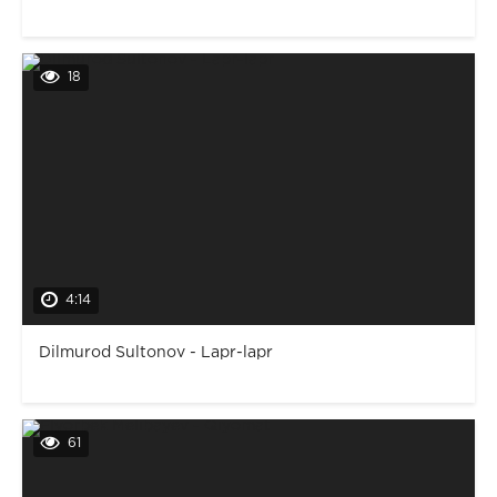
18
4:14
Dilmurod Sultonov - Lapr-lapr
61