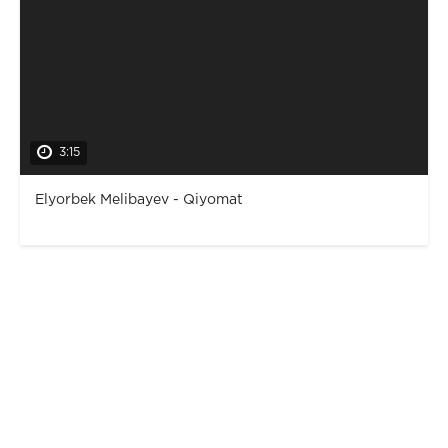
3:15
Elyorbek Melibayev - Qiyomat