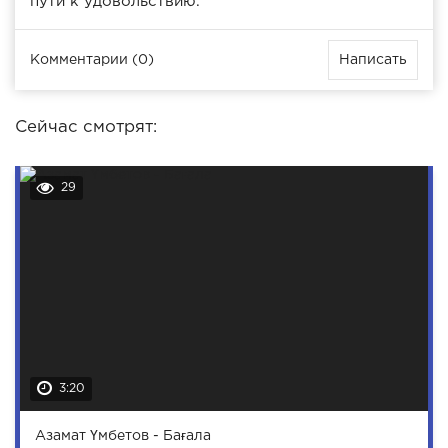
пути к удовольствию.
Комментарии (0)
Написать
Сейчас смотрят:
29
3:20
Азамат Үмбетов - Бағала