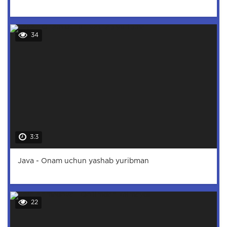
34
3:3
Java - Onam uchun yashab yuribman
22