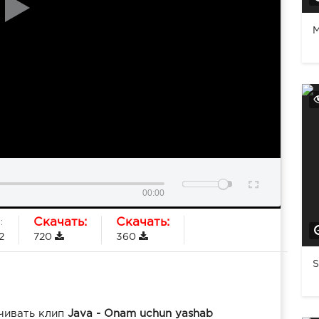
M
00:00
Скачать:
Скачать:
:
2
720
360
S
чивать клип
Java - Onam uchun yashab