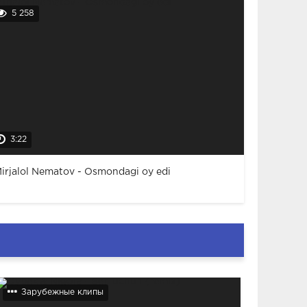
5 258
3:22
irjalol Nematov - Osmondagi oy edi
Зарубежные клипы