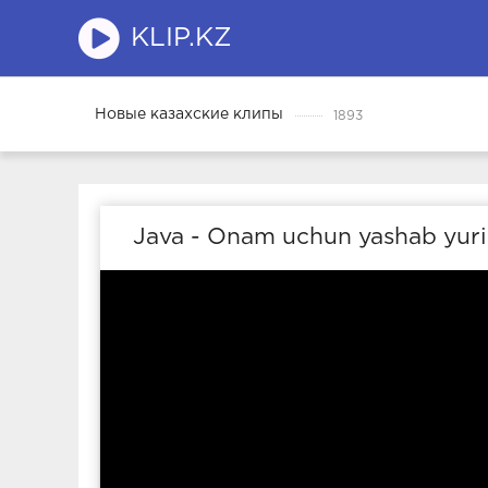
KLIP.KZ
Новые казахские клипы
1893
Java - Onam uchun yashab yur