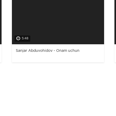
5:48
Sanjar Abduvohidov - Onam uchun