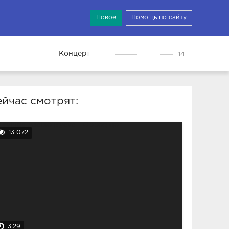
Новое
Помощь по сайту
Концерт
14
йчас смотрят:
13 072
3:29