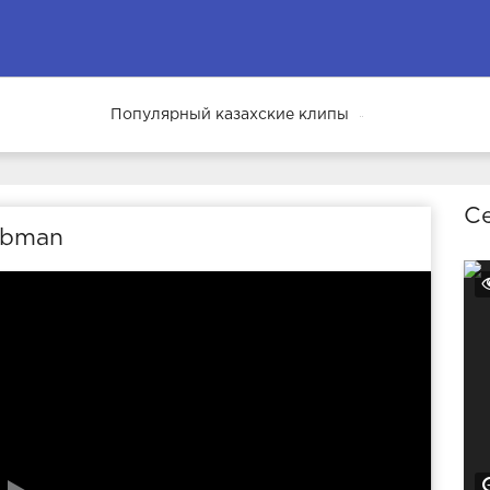
Популярный казахские клипы
69
Се
ibman