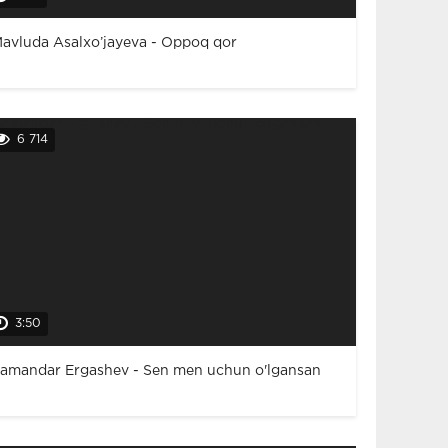
avluda Asalxo’jayeva - Oppoq qor
6 714
3:50
amandar Ergashev - Sen men uchun o'lgansan