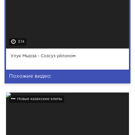
3:14
Улук Мырза - Созсуз уйлоном
Похожие видео:
Новые казахские клипы