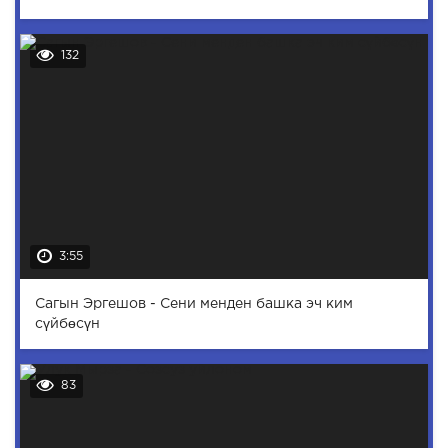
132
3:55
Сагын Эргешов - Сени менден башка эч ким
сүйбөсүн
83