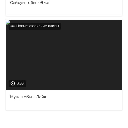
Сейхун тобы - Әже
Новые казахские клипы
3:33
Муна тобы - Лайк