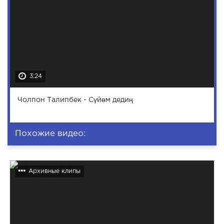
3:24
Чолпон Талипбек - Сүйөм дедиң
Похожие видео:
Архивные клипы