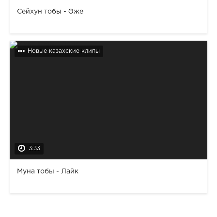
Сейхун тобы - Әже
Новые казахские клипы
3:33
Муна тобы - Лайк