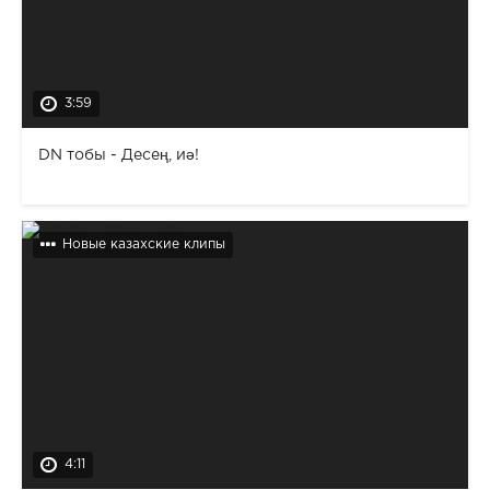
3:59
DN тобы - Десең, иә!
Новые казахские клипы
4:11