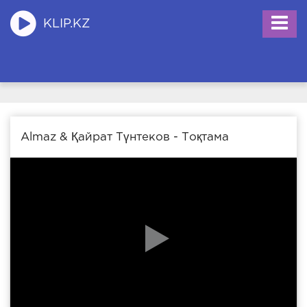
KLIP.KZ
Almaz & Қайрат Түнтеков - Тоқтама