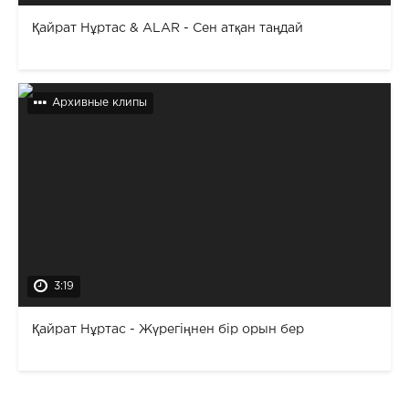
Қайрат Нұртас & ALAR - Сен атқан таңдай
Архивные клипы
3:19
Қайрат Нұртас - Жүрегіңнен бір орын бер