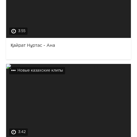
3:55
Қайрат Нұртас - Ана
Новые казахские клипы
3:42