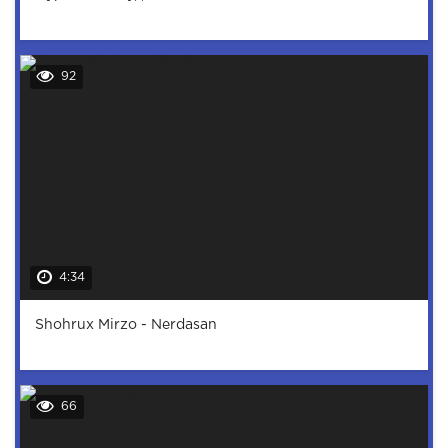
92
4:34
Shohrux Mirzo - Nerdasan
66