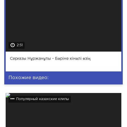
2:51
Серғазы Нұржанұлы - Бәріне кінәлі өзің
Похожие видео:
Популярный казахские клипы