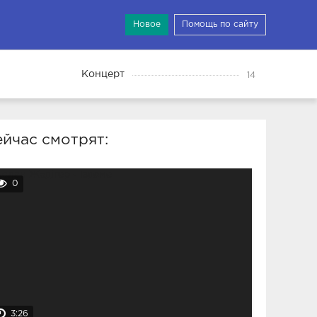
Новое
Помощь по сайту
Концерт
14
йчас смотрят:
0
3:26