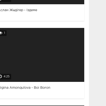
слан Жәдігер - Іздеме
1
4:25
igina Amonqulova - Boi Boron