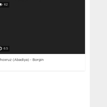
62
6:5
hoxruz (Abadiya) - Borgin