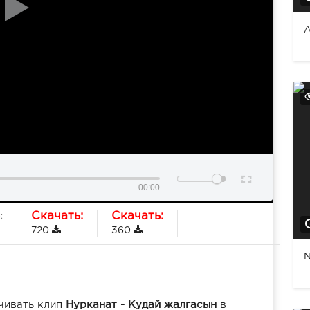
А
00:00
Скачать:
Скачать:
:
1
720
360
N
чивать клип
Нурканат - Кудай жалгасын
в