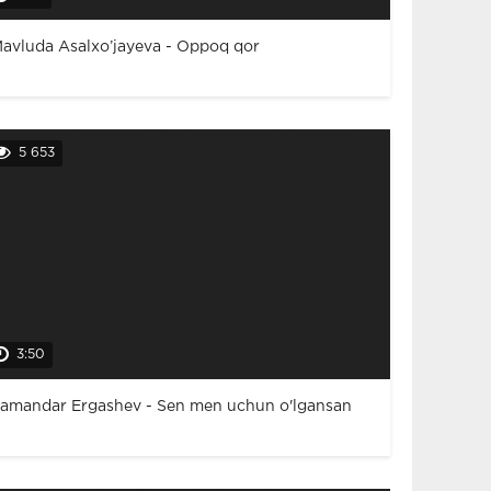
avluda Asalxo’jayeva - Oppoq qor
5 653
3:50
amandar Ergashev - Sen men uchun o'lgansan