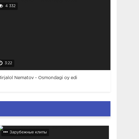
4 332
3:22
irjalol Nematov - Osmondagi oy edi
Зарубежные клипы