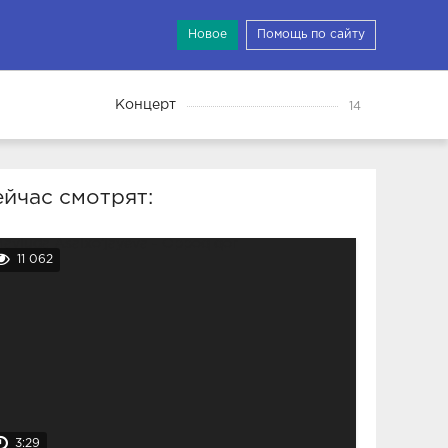
Новое
Помощь по сайту
Концерт
14
йчас смотрят:
11 062
3:29