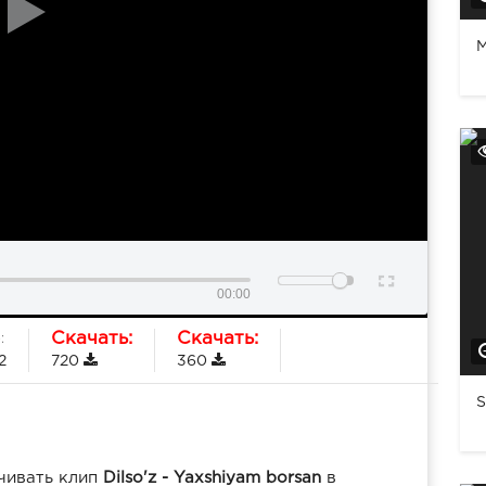
M
00:00
Скачать:
Скачать:
:
2
720
360
S
чивать клип
Dilso'z - Yaxshiyam borsan
в