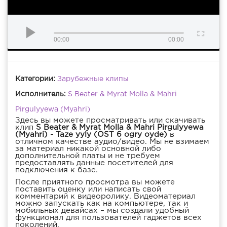
00:00
00:00
Категории:
Зарубежные клипы
Исполнитель:
S Beater & Myrat Molla & Mahri
Pirgulyyewa (Myahri)
Здесь вы можете просматривать или скачивать
клип
S Beater & Myrat Molla & Mahri Pirgulyyewa
(Myahri) - Taze yyly (OST 6 ogry oyde)
в
отличном качестве аудио/видео. Мы не взимаем
за материал никакой основной либо
дополнительной платы и не требуем
предоставлять данные посетителей для
подключения к базе.
После приятного просмотра вы можете
поставить оценку или написать свой
комментарий к видеоролику. Видеоматериал
можно запускать как на компьютере, так и
мобильных девайсах – мы создали удобный
функционал для пользователей гаджетов всех
поколений.