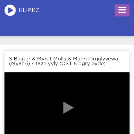
KLIP.KZ
S Beater & Myrat Molla & Mahri Pirgulyyewa
(Myahri) - Taze yyly (OST 6 ogry oyde)