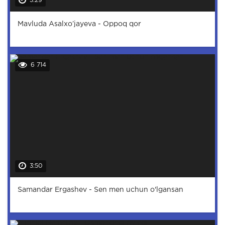
3:29
Mavluda Asalxo’jayeva - Oppoq qor
6 714
3:50
Samandar Ergashev - Sen men uchun o'lgansan