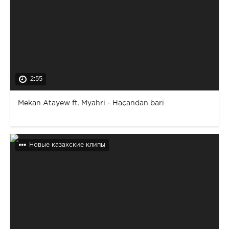
2:55
Mekan Atayew ft. Myahri - Haçandan bari
Новые казахские клипы