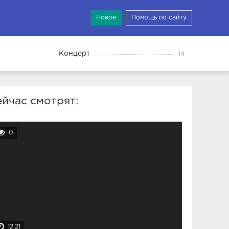
Новое
Помощь по сайту
Концерт
14
йчас смотрят:
0
12:21