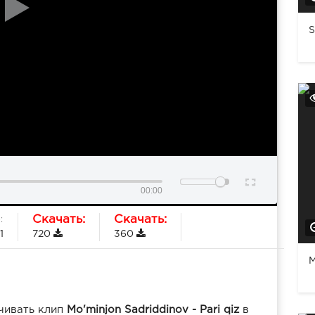
S
00:00
Скачать:
Скачать:
:
1
720
360
М
чивать клип
Mo'minjon Sadriddinov - Pari qiz
в