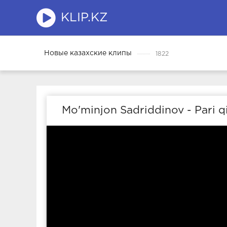
KLIP.KZ
Новые казахские клипы
1822
Mo'minjon Sadriddinov - Pari q