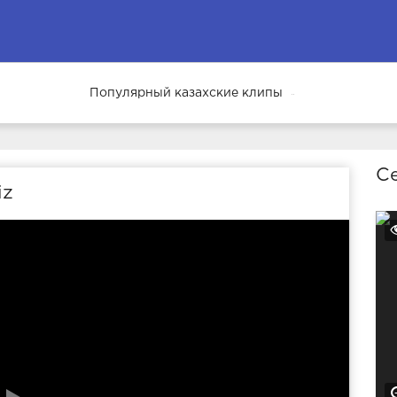
Популярный казахские клипы
69
Се
iz