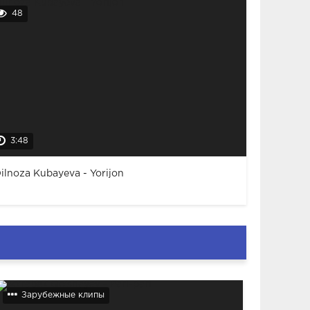
48
3:48
ilnoza Kubayeva - Yorijon
Зарубежные клипы