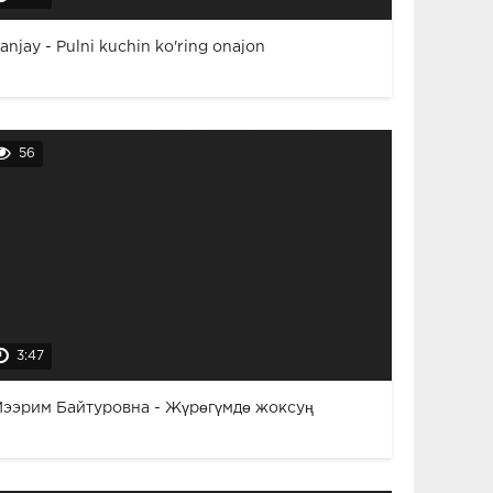
anjay - Pulni kuchin ko'ring onajon
56
3:47
ээрим Байтуровна - Жүрөгүмдө жоксуң