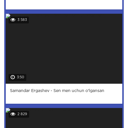
3 583
3:50
Samandar Ergashev - Sen men uchun o'lgansan
2 829