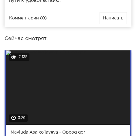
пути к удовольствию.
Комментарии (0)
Написать
Сейчас смотрят:
7 135
3:29
Mavluda Asalxo’jayeva - Oppoq qor