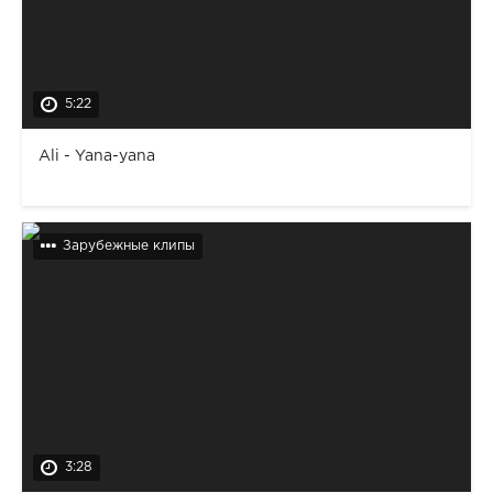
5:22
Ali - Yana-yana
Зарубежные клипы
3:28