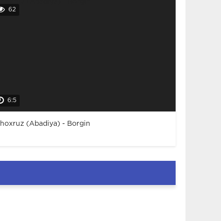
62
6:5
hoxruz (Abadiya) - Borgin