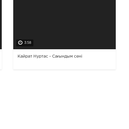
3:58
Кайрат Нуртас - Сағындым сені