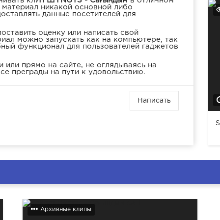
чивать клип
ШYNGYS - Сағындым
в отличном
а материал никакой основной либо
доставлять данные посетителей для
оставить оценку или написать свой
иал можно запускать как на компьютере, так
бный функционал для пользователей гаджетов
 или прямо на сайте, не оглядываясь на
се преграды на пути к удовольствию.
Написать
S
Архивные клипы