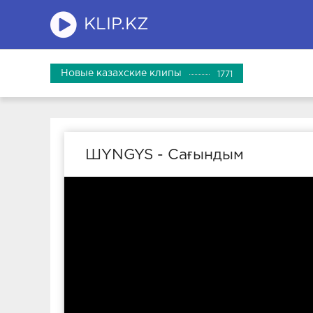
KLIP.KZ
Новые казахские клипы
1771
ШYNGYS - Сағындым