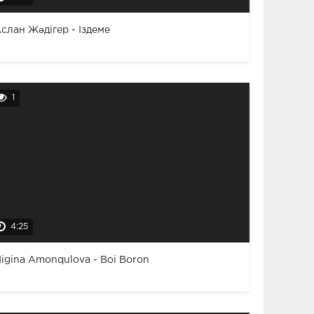
слан Жәдігер - Іздеме
1
4:25
igina Amonqulova - Boi Boron