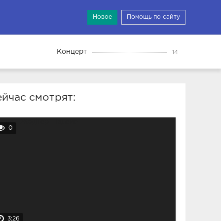
Новое
Помощь по сайту
Концерт
14
йчас смотрят:
0
3:26