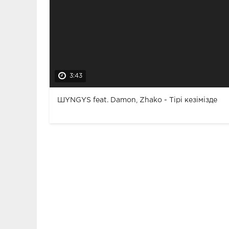
3:43
ШYNGYS feat. Damon, Zhako - Тірі кезімізде