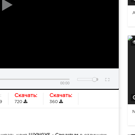
А
00:00
Скачать:
Скачать:
:
9
720
360
N