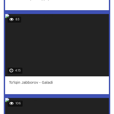
83
4:15
To'lqin Jabborov - Galadi
106