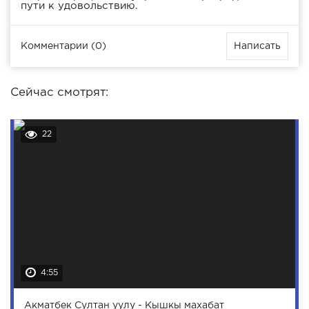
пути к удовольствию.
Комментарии (0)
Написать
Сейчас смотрят:
22
4:55
Акматбек Султан уулу - Кышкы махабат