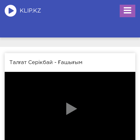
KLIP.KZ
Талғат Серікбай - Ғашығым