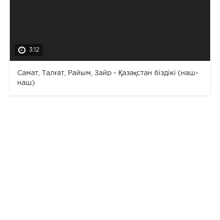
3:12
Самат, Талғат, Райым, Зайр - Қазақстан біздікі (наш-
наш)