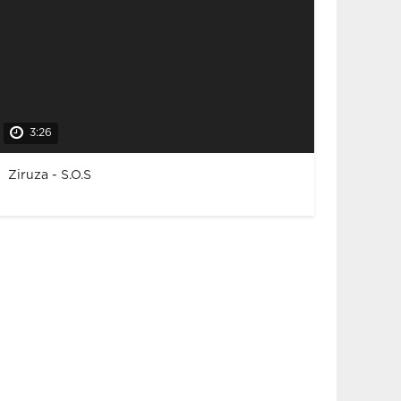
3:26
Ziruza - S.O.S