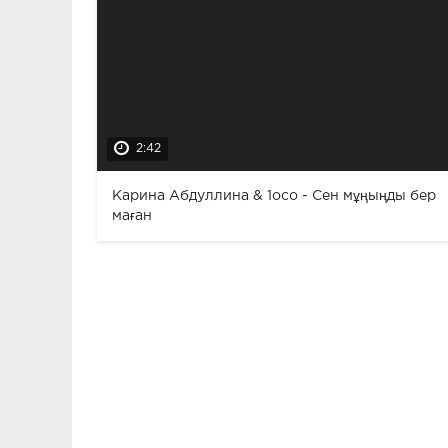
2:42
Карина Абдуллина & 1oco - Сен мұңыңды бер
маған