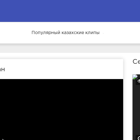
Популярный казахские клипы
69
Се
ан