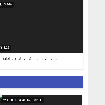
5 248
3:22
irjalol Nematov - Osmondagi oy edi
Новые казахские клипы