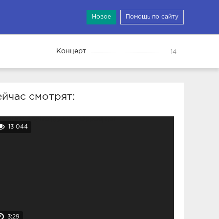
Новое
Помощь по сайту
Концерт
14
йчас смотрят:
13 044
3:29