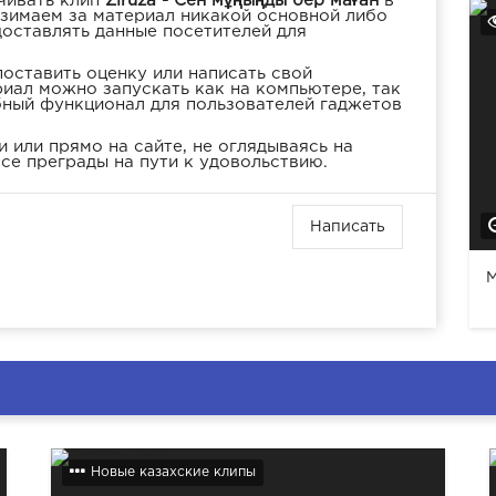
чивать клип
Ziruza - Сен мұңыңды бер маған
в
взимаем за материал никакой основной либо
доставлять данные посетителей для
оставить оценку или написать свой
иал можно запускать как на компьютере, так
бный функционал для пользователей гаджетов
 или прямо на сайте, не оглядываясь на
се преграды на пути к удовольствию.
Написать
M
Новые казахские клипы