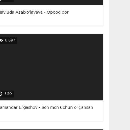
avluda Asalxo’jayeva - Oppoq qor
6 697
3:50
amandar Ergashev - Sen men uchun o'lgansan