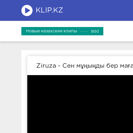
KLIP.KZ
Новые казахские клипы
1893
Ziruza - Сен мұңыңды бер мағ