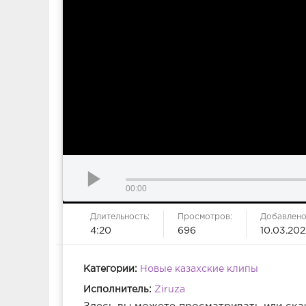
00:00
Длительность:
Просмотров:
Добавлено
4:20
696
10.03.202
Категории:
Новые казахские клипы
Исполнитель:
Ziruza