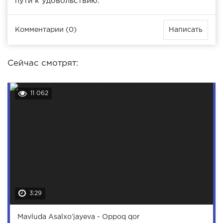
пути к удовольствию.
Комментарии (0)
Написать
Сейчас смотрят:
11 062
3:29
Mavluda Asalxo’jayeva - Oppoq qor