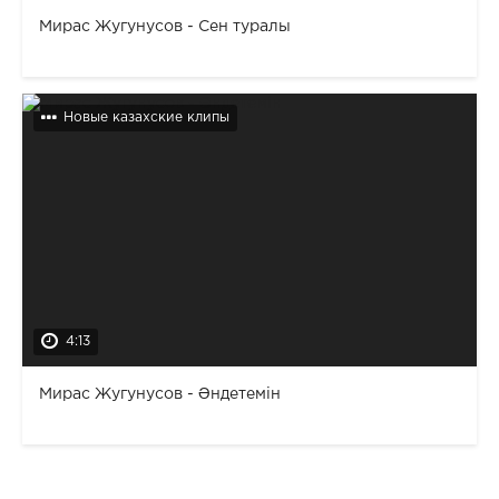
Мирас Жугунусов - Сен туралы
Новые казахские клипы
4:13
Мирас Жугунусов - Әндетемін