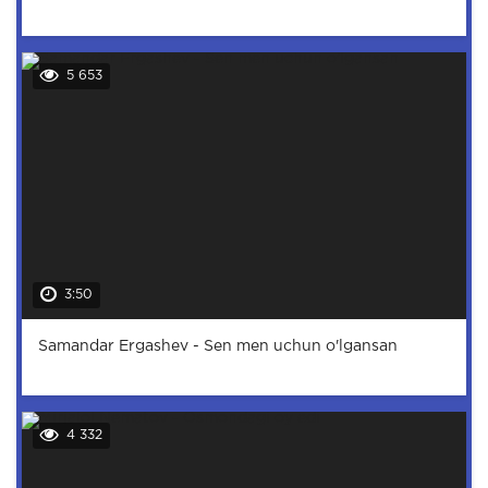
5 653
3:50
Samandar Ergashev - Sen men uchun o'lgansan
4 332