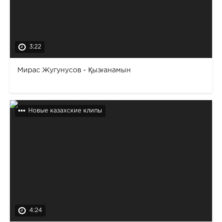
3:22
Мирас Жугунусов - Қызғанамын
Новые казахские клипы
4:24