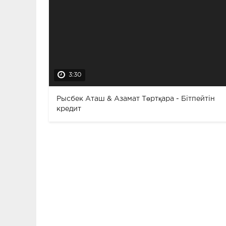
3:30
Рысбек Аташ & Азамат Төртқара - Бітпейтін
кредит