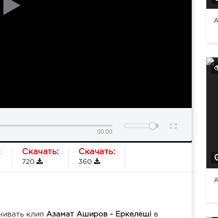
А
00:00
Скачать:
Скачать:
:
720
360
A
чивать клип
Азамат Аширов - Еркелеші
в