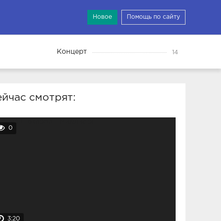
Новое
Помощь по сайту
Концерт
14
йчас смотрят:
0
3:20