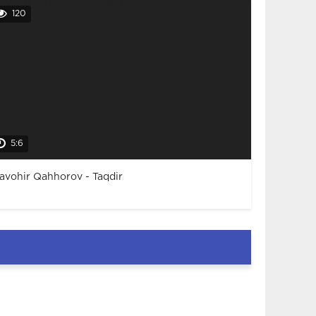
120
5:6
avohir Qahhorov - Taqdir