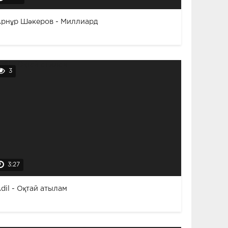
рнұр Шәкеров - Миллиард
3
3:27
dil - Оқтай атылам