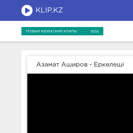
KLIP.KZ
Новые казахские клипы
1868
Азамат Аширов - Еркелеші