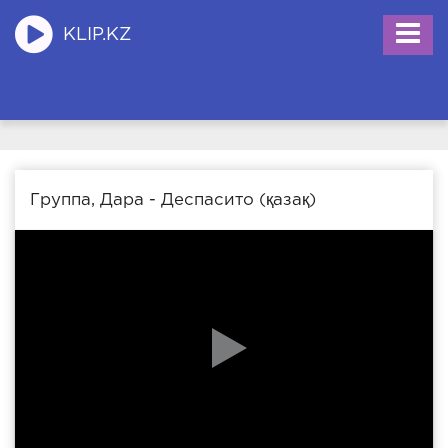
KLIP.KZ
Группа, Дара - Деспасито (қазақ)