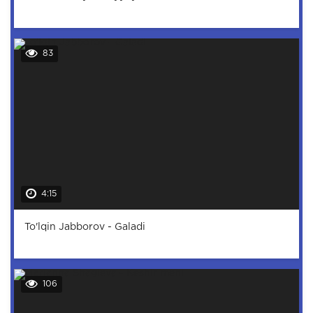
83
4:15
To'lqin Jabborov - Galadi
106