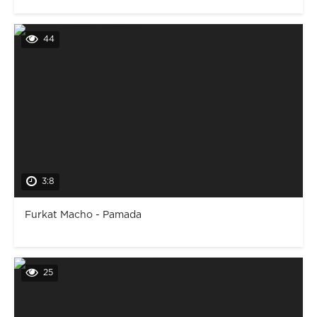
44
3:8
Furkat Macho - Pamada
25