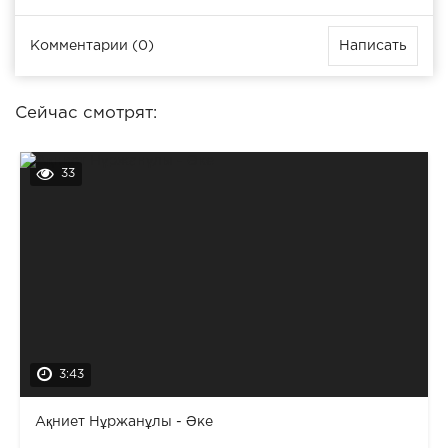
Комментарии (0)
Написать
Сейчас смотрят:
33
3:43
Ақниет Нұржанұлы - Әке