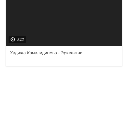
3:20
Хадижа Камалидинова - Эркелетчи