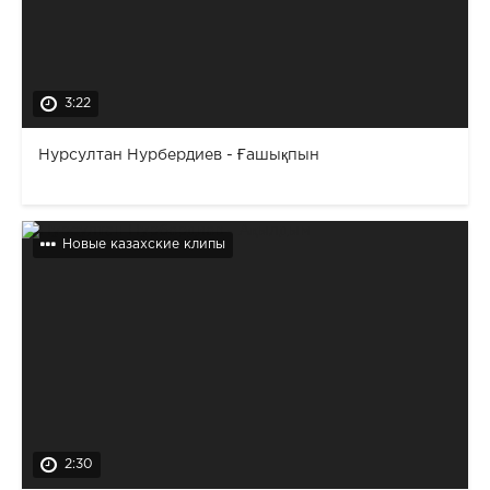
3:22
Нурсултан Нурбердиев - Ғашықпын
Новые казахские клипы
2:30