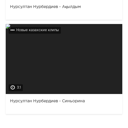
Нурсултан Нурбердиев - Ақылдым
Новые казахские клипы
3:1
Нурсултан Нурбердиев - Синьорина