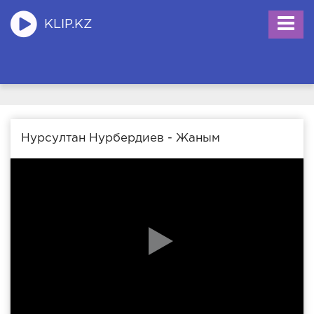
KLIP.KZ
Нурсултан Нурбердиев - Жаным