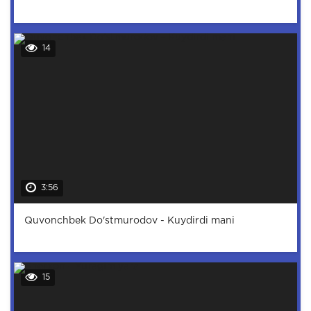
14
3:56
Quvonchbek Do'stmurodov - Kuydirdi mani
15