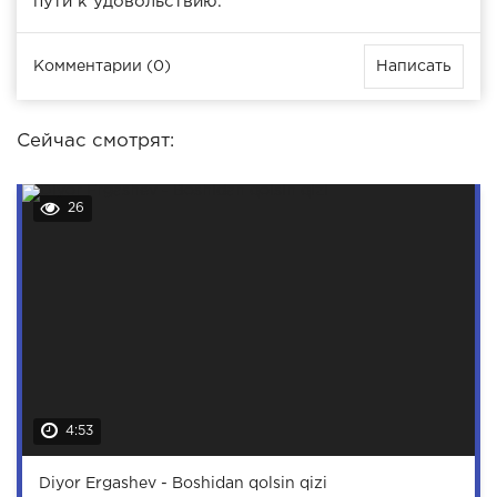
пути к удовольствию.
Комментарии (0)
Написать
Сейчас смотрят:
26
4:53
Diyor Ergashev - Boshidan qolsin qizi