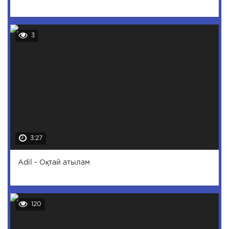
3
3:27
Adil - Оқтай атылам
120