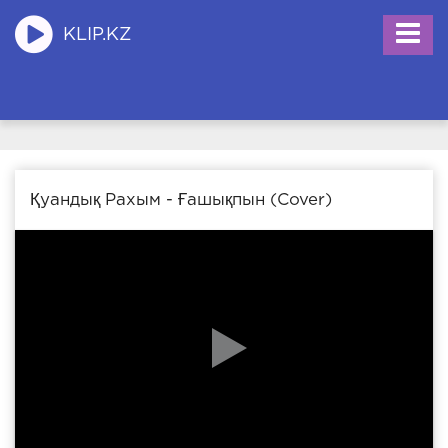
KLIP.KZ
Қуандық Рахым - Ғашықпын (Cover)