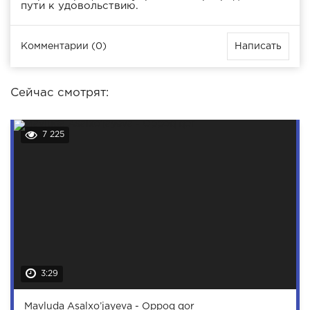
пути к удовольствию.
Комментарии (0)
Написать
Сейчас смотрят:
7 225
3:29
Mavluda Asalxo’jayeva - Oppoq qor