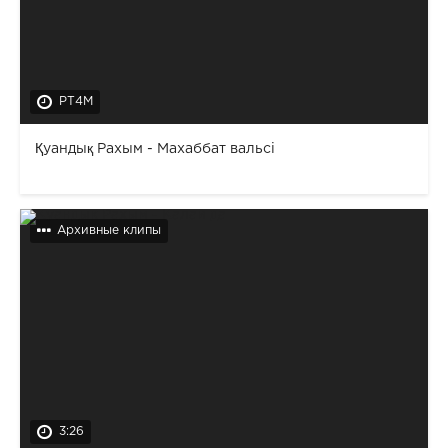
PT4M
Қуандық Рахым - Махаббат вальсі
Архивные клипы
3:26