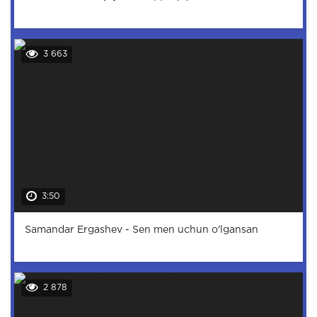
3 663
3:50
Samandar Ergashev - Sen men uchun o'lgansan
2 878