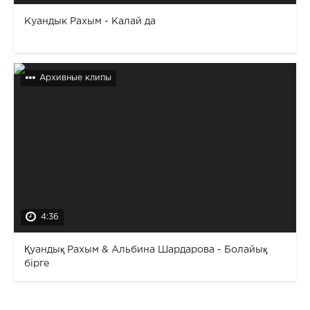
Куандык Рахым - Калай да
Архивные клипы
4:36
Қуандық Рахым & Альбина Шардарова - Болайық
бірге