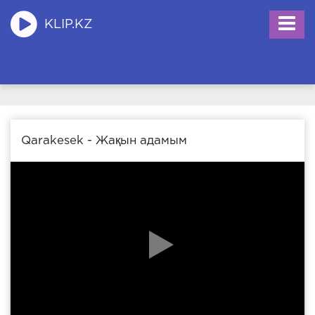
KLIP.KZ
Qarakesek - Жақын адамым