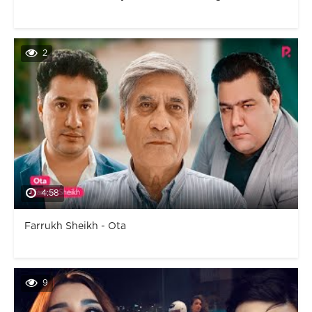
2
4:58
Farrukh Sheikh - Ota
9