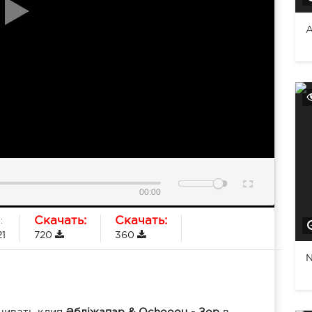
А
00:00
Скачать:
Скачать:
:
21
720
360
N