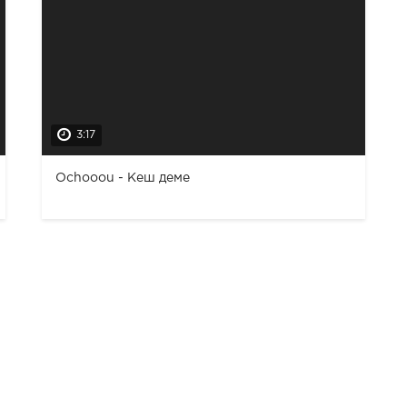
3:17
Ochooou - Кеш деме