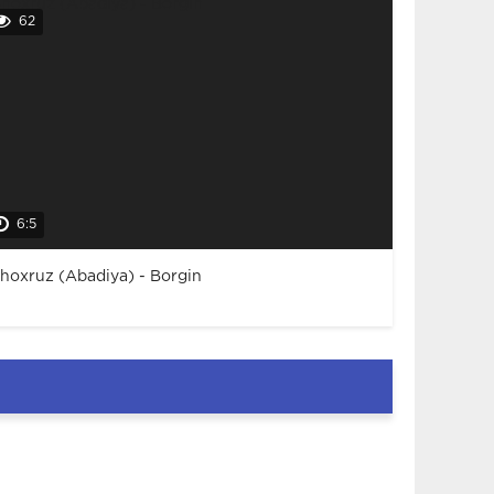
62
6:5
hoxruz (Abadiya) - Borgin