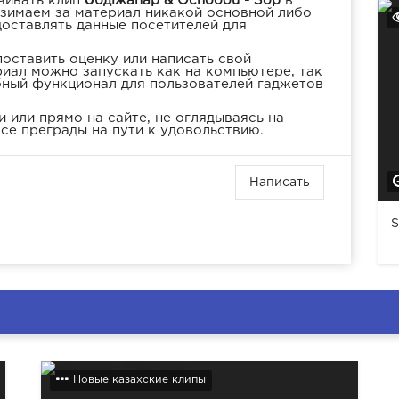
чивать клип
Әбдіжапар & Ochooou - Зор
в
взимаем за материал никакой основной либо
доставлять данные посетителей для
оставить оценку или написать свой
иал можно запускать как на компьютере, так
бный функционал для пользователей гаджетов
 или прямо на сайте, не оглядываясь на
се преграды на пути к удовольствию.
Написать
S
Новые казахские клипы