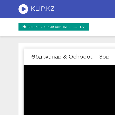
KLIP.KZ
Новые казахские клипы
1771
Әбдіжапар & Ochooou - Зор