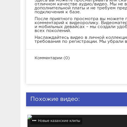
Здесь вы можете просматривать или ска
отличном качестве аудио/видео. Мы не 
дополнительной платы и не требуем пре
подключения к базе.
После приятного просмотра вы можете п
комментарий к видеоролику. Видеоматер
и мобильных девайсах – мы создали удо
всех поколений.
Наслаждайтесь видео в личной коллекции
требования по регистрации. Мы убрали в
Комментарии (0)
Похожие видео:
Новые казахские клипы