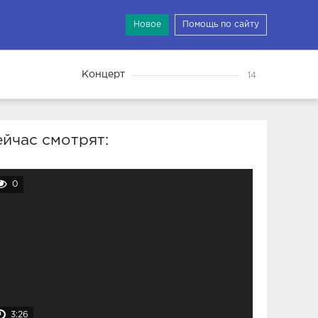
Новое
Помощь по сайту
Концерт
14
йчас смотрят:
0
3:26