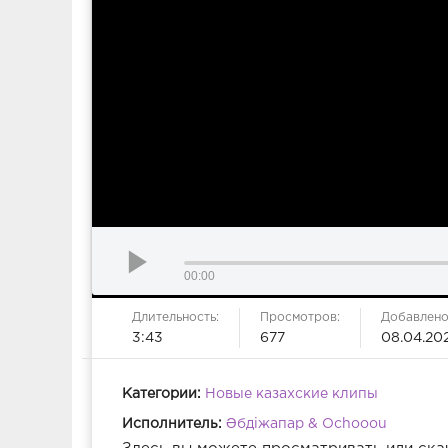
00:00
Длительность:
Просмотров:
Добавлено
3:43
677
08.04.20
Категории:
Новые казахские клипы
Исполнитель:
Әбдіжапар & Ochooou