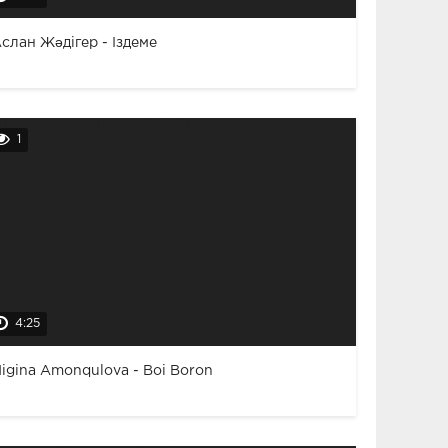
слан Жәдігер - Іздеме
1
4:25
igina Amonqulova - Boi Boron