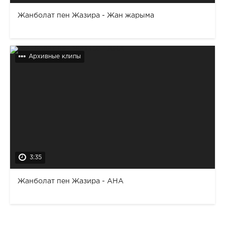
Жанболат пен Жазира - Жан жарыма
Архивные клипы
3:35
Жанболат пен Жазира - АНА