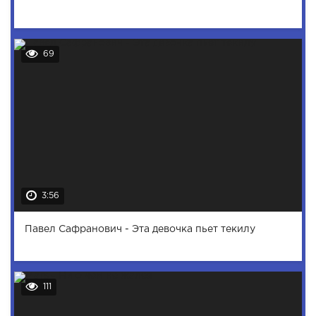
69
3:56
Павел Сафранович - Эта девочка пьет текилу
111