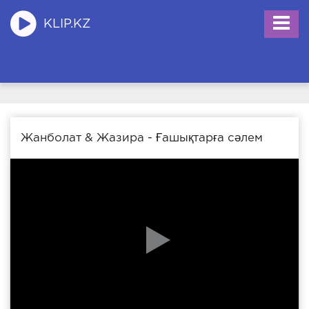
KLIP.KZ
Жанболат & Жазира - Ғашықтарға сәлем