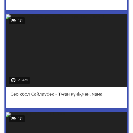
131
PT4M
Серікбол Сайлаубек - Туған күніңмен, мама!
131