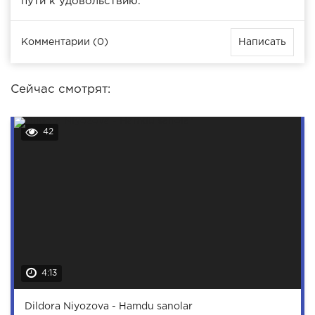
пути к удовольствию.
Комментарии (0)
Написать
Сейчас смотрят:
42
4:13
Dildora Niyozova - Hamdu sanolar