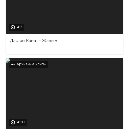
4:3
Дастан Канат - Жаным
Архивные клипы
4:20