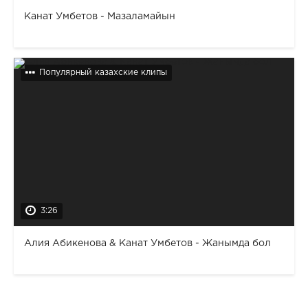
Канат Умбетов - Мазаламайын
Популярный казахские клипы
3:26
Алия Абикенова & Канат Умбетов - Жанымда бол