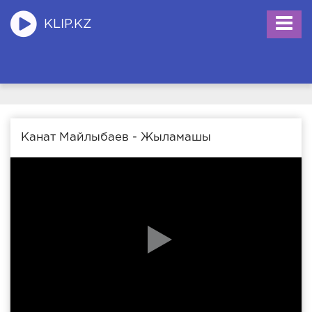
KLIP.KZ
Канат Майлыбаев - Жыламашы