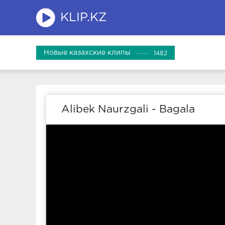
KLIP.KZ
Новые казахские клипы
1482
Alibek Naurzgali - Bagala