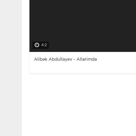
4:2
Alibek Abdullayev - Allarimda