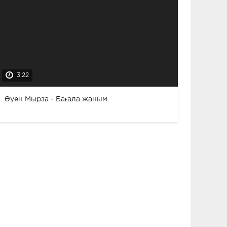
3:22
Әуен Мырза - Бағала жаным