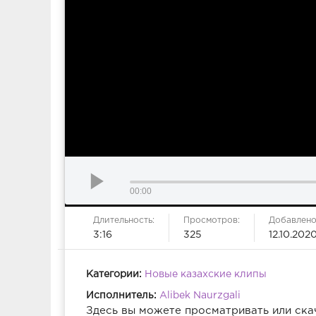
00:00
Длительность:
Просмотров:
Добавлено
3:16
325
12.10.202
Категории:
Новые казахские клипы
Исполнитель:
Alibek Naurzgali
Здесь вы можете просматривать или ска