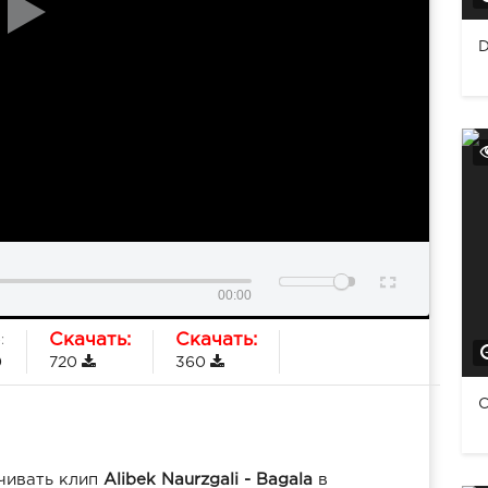
D
00:00
Скачать:
Скачать:
:
0
720
360
С
чивать клип
Alibek Naurzgali - Bagala
в