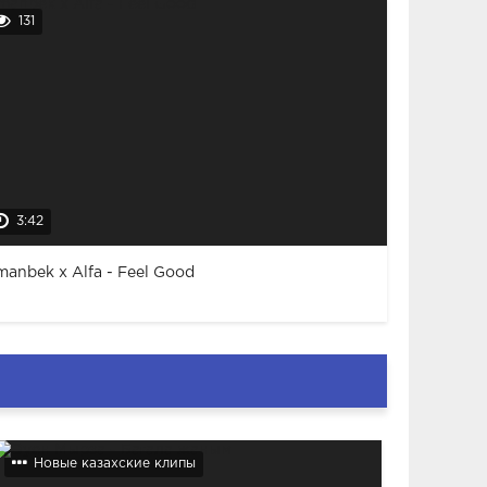
131
3:42
manbek x Alfa - Feel Good
Новые казахские клипы