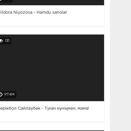
ildora Niyozova - Hamdu sanolar
131
PT4M
ерікбол Сайлаубек - Туған күніңмен, мама!