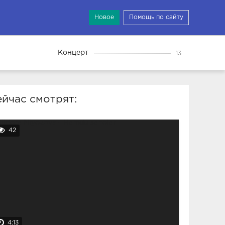
Новое
Помощь по сайту
Концерт
13
йчас смотрят:
42
4:13