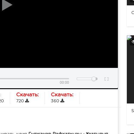
С
00:00
Скачать:
Скачать:
:
20
720
360
S