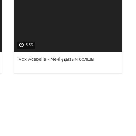
3:33
Vox Acapella - Менің қызым болшы