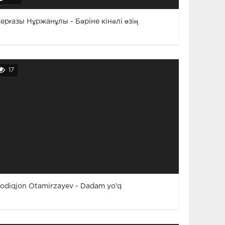
ерғазы Нұржанұлы - Бәріне кінәлі өзің
17
odiqjon Otamirzayev - Dadam yo'q