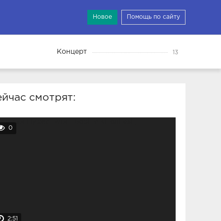
Новое
Помощь по сайту
Концерт
13
йчас смотрят:
0
2:51