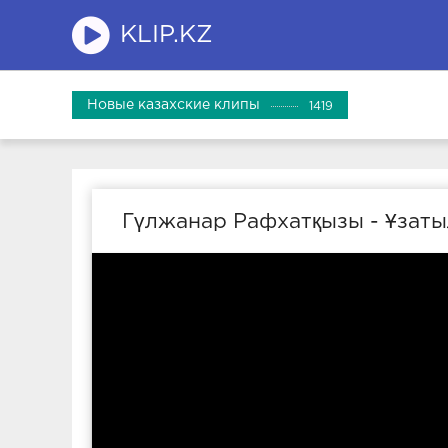
KLIP.KZ
Новые казахские клипы
1419
Гүлжанар Рафхатқызы - Ұзат