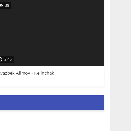
38
2:43
vazbek Alimov - Kelinchak