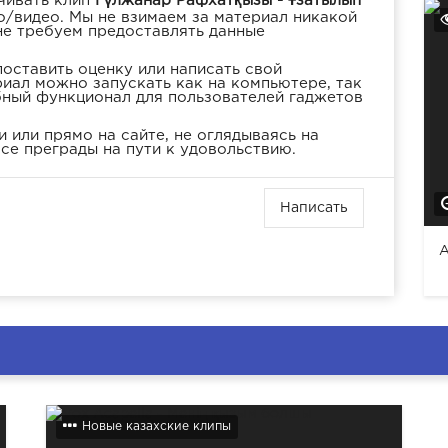
чивать клип
Гүлжанар Рафхатқызы - Ұзатылып
о/видео. Мы не взимаем за материал никакой
не требуем предоставлять данные
оставить оценку или написать свой
иал можно запускать как на компьютере, так
бный функционал для пользователей гаджетов
 или прямо на сайте, не оглядываясь на
се преграды на пути к удовольствию.
Написать
A
Новые казахские клипы