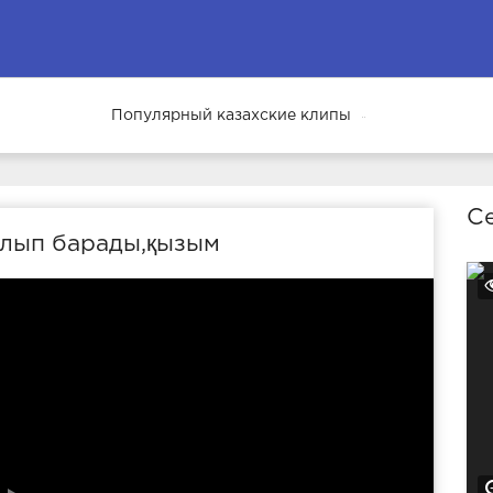
Популярный казахские клипы
68
Се
ылып барады,қызым