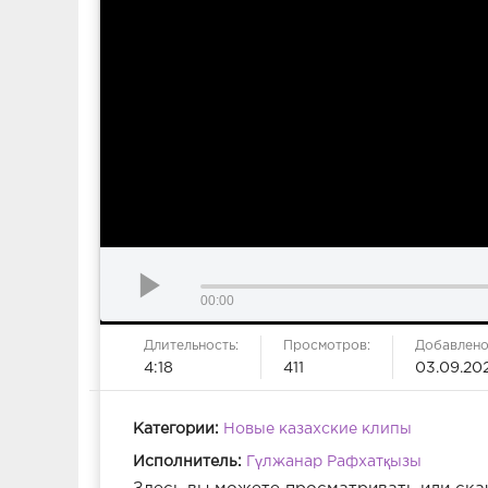
00:00
Длительность:
Просмотров:
Добавлено
4:18
411
03.09.20
Категории:
Новые казахские клипы
Исполнитель:
Гүлжанар Рафхатқызы