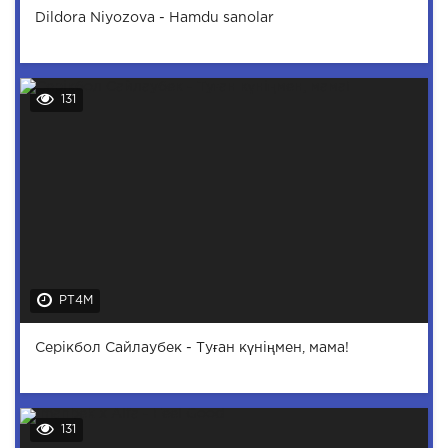
Dildora Niyozova - Hamdu sanolar
131
PT4M
Серікбол Сайлаубек - Туған күніңмен, мама!
131