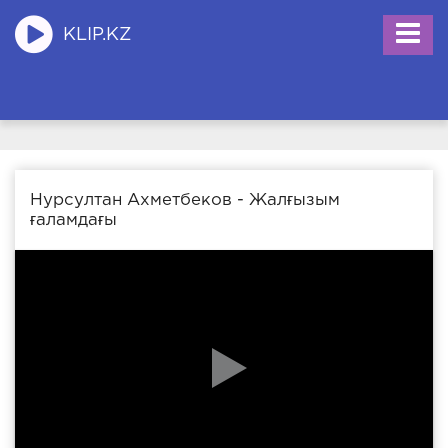
KLIP.KZ
Нурсултан Ахметбеков - Жалғызым
ғаламдағы