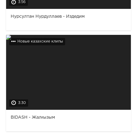
3:56
Нурсултан Нурдуллаев - Издедим
Новые казахские клипы
3:30
BIDASH - Жалғызым