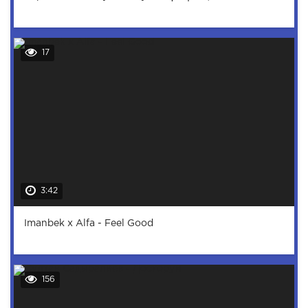
17
3:42
Imanbek x Alfa - Feel Good
156