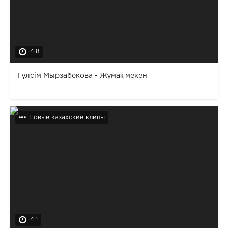
4:8
Гүлсім Мырзабекова - Жұмақ мекен
Новые казахские клипы
4:1