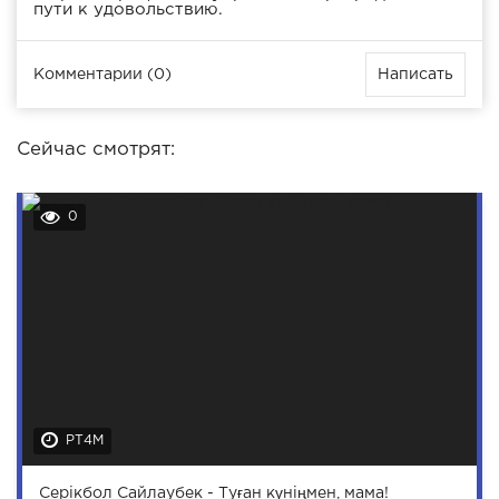
пути к удовольствию.
Комментарии (0)
Написать
Сейчас смотрят:
0
PT4M
Серікбол Сайлаубек - Туған күніңмен, мама!