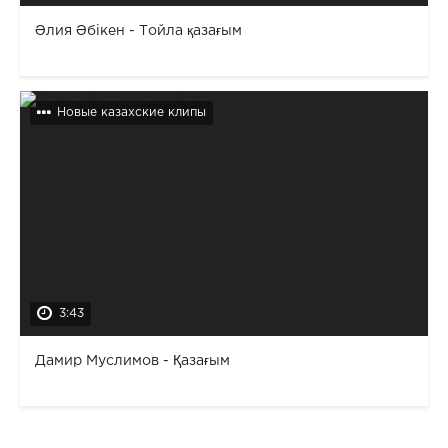
Әлия Әбікен - Тойла қазағым
Новые казахские клипы
3:43
Дамир Муслимов - Қазағым