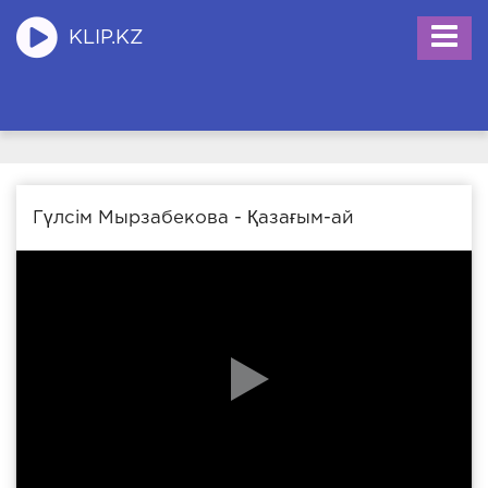
KLIP.KZ
Гүлсім Мырзабекова - Қазағым-ай