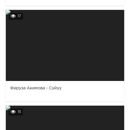
17
Феруза Акимова - Суйуу
15