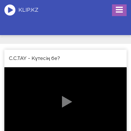
KLIP.KZ
C.C.TAY - Күтесің бе?