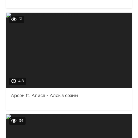
31
4:8
Арсен ft. Алиса - Алсыз сезим
34