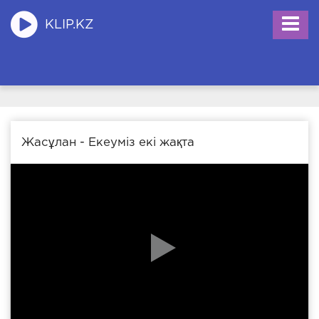
KLIP.KZ
Жасұлан - Екеуміз екі жақта