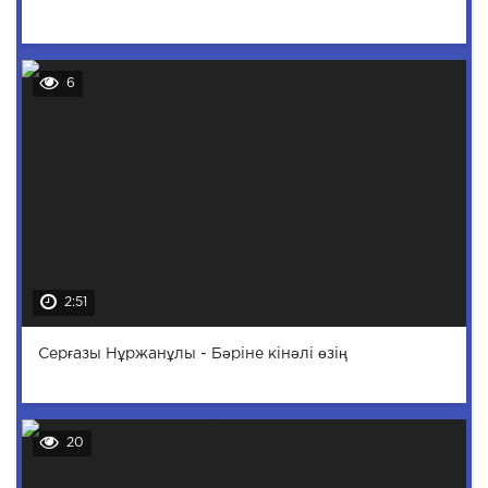
6
2:51
Серғазы Нұржанұлы - Бәріне кінәлі өзің
20