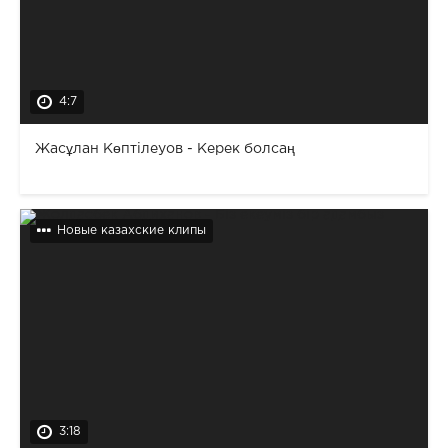
4:7
Жасұлан Көптілеуов - Керек болсаң
Новые казахские клипы
3:18