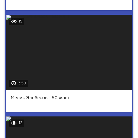
15
3:50
Мелис Элебесов - 50 жаш
12