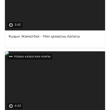
3:45
Ұшқын Жамалбек - Мен қазақтың баласы
Новые казахские клипы
4:43