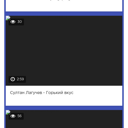
30
2:59
Султан Лагучев - Горький вкус
56