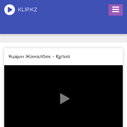
KLIP.KZ
Ұшқын Жамалбек - Құпия