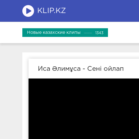
KLIP.KZ
Новые казахские клипы
1343
Иса Әлимұса - Сені ойлап