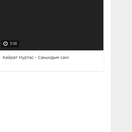
3:58
Кайрат Нуртас - Сағындым сені