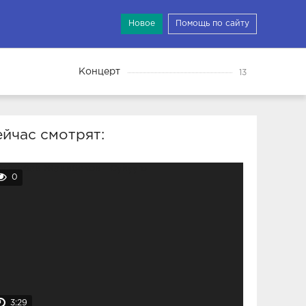
Новое
Помощь по сайту
Концерт
13
йчас смотрят:
0
3:29