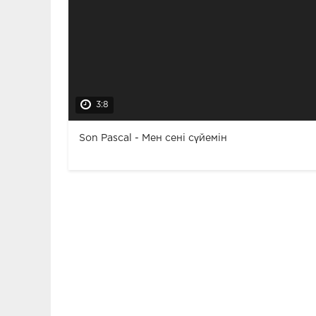
3:8
Son Pascal - Мен сені сүйемін