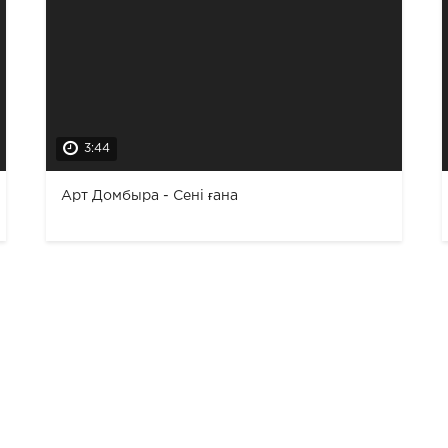
3:44
Арт Домбыра - Сені ғана