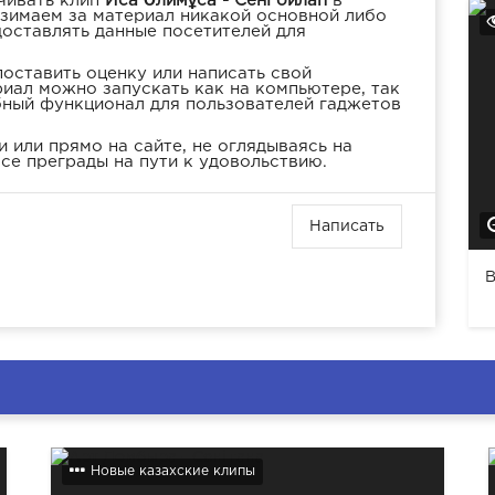
чивать клип
Иса Әлимұса - Сені ойлап
в
взимаем за материал никакой основной либо
доставлять данные посетителей для
оставить оценку или написать свой
иал можно запускать как на компьютере, так
бный функционал для пользователей гаджетов
 или прямо на сайте, не оглядываясь на
се преграды на пути к удовольствию.
Написать
B
Новые казахские клипы