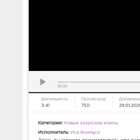
00:00
Длительность:
Просмотров:
Добавлено
3:41
750
29.01.202
Категории:
Новые казахские клипы
Исполнитель:
Иса Әлимұса