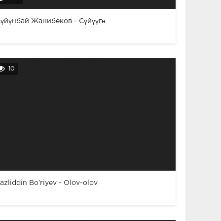
үйүнбай Жанибеков - Сүйүүгө
10
azliddin Bo’riyev - Olov-olov