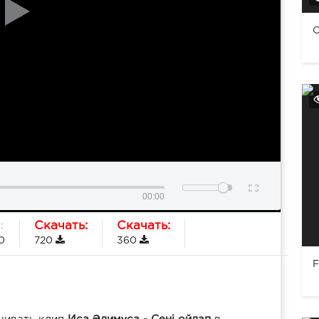
С
00:00
Скачать:
Скачать:
:
0
720
360
F