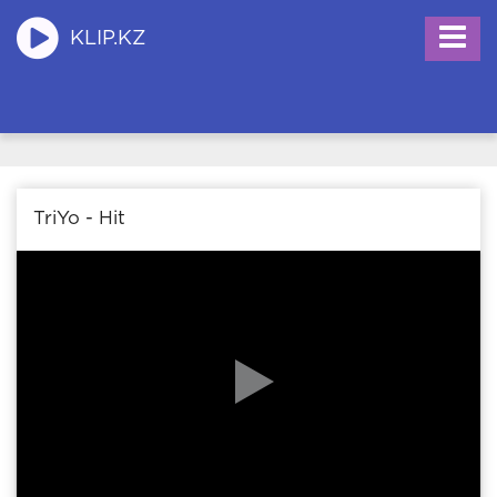
KLIP.KZ
TriYo - Hit