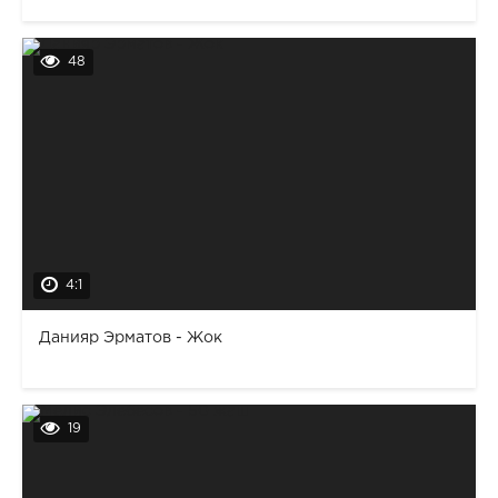
48
4:1
Данияр Эрматов - Жок
19